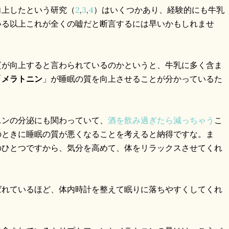
向上したという研究（
2
,
3
,
4
）はいくつかあり、経験的にも牛乳
いる以上これが全くの嘘だと断言するには早いかもしれませ
質が向上すると言わられているのかというと、牛乳に多く含ま
「
メラトニン
」が睡眠の質を向上させることが分かっているた
ニンの分泌にも関わっていて、
酒を飲み過ぎたら減っちゃう
こ
のときに睡眠の質が悪くなることを考えると納得ですな。ま
のひとつですから、気分を高めて、体をリラックスさせてくれ
ばれているほど、体内時計を整えて眠りに落ちやすくしてくれ