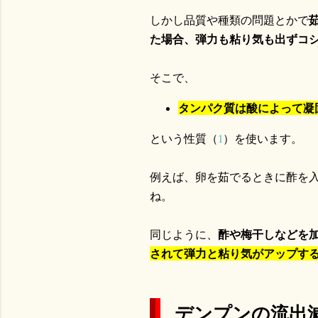
しかし品質や種類の問題とかで
た場合、弾力も粘り気も出ずコ
そこで、
タンパク質は酸によって凝
という性質（
1
）を使います。
例えば、卵を茹でるときに酢を
ね。
同じように、
酢や梅干しなどを
されて弾力と粘り気がアップす
デンプンの流出